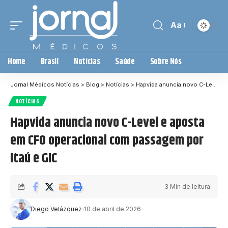
Aa
Home
Brasil
Notícias
Saúde
Sobre Nós
Jornal Médicos Notícias
>
Blog
>
Notícias
>
Hapvida anuncia novo C-Level e aposta em CFO operacional com passagem por Itaú e GIC
NOTÍCIAS
Hapvida anuncia novo C-Level e aposta
em CFO operacional com passagem por
Itaú e GIC
3 Min de leitura
Diego Velázquez
10 de abril de 2026