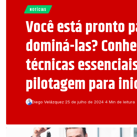
NOTÍCIAS
Você está pronto p
dominá-las? Conhe
técnicas essenciai
pilotagem para ini
Diego Velázquez
25 de julho de 2024
4 Min de leitura