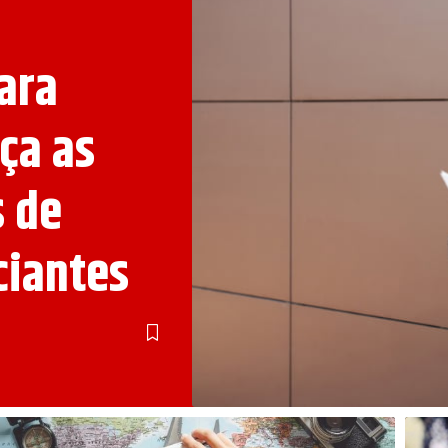
ara
ça as
s de
ciantes