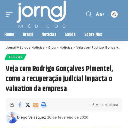
Aa
Home
Brasil
Notícias
Saúde
Sobre Nós
Jornal Médicos Notícias
>
Blog
>
Notícias
>
Veja com Rodrigo Gonçalves Pimentel, como a recuperação judicial impacta o valuation da empresa
NOTÍCIAS
Veja com Rodrigo Gonçalves Pimentel,
como a recuperação judicial impacta o
valuation da empresa
6 Min de leitura
Diego Velázquez
26 de fevereiro de 2026