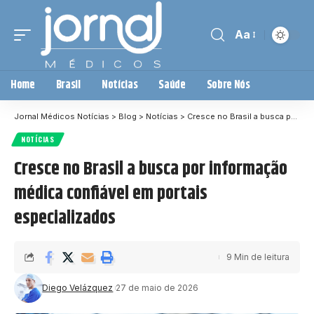
Aa
Home
Brasil
Notícias
Saúde
Sobre Nós
Jornal Médicos Notícias
>
Blog
>
Notícias
>
Cresce no Brasil a busca por informação médica confiável em portais especializados
NOTÍCIAS
Cresce no Brasil a busca por informação
médica confiável em portais
especializados
9 Min de leitura
Diego Velázquez
27 de maio de 2026