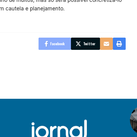
ho de muitos, mas só será possível concretizá-lo
om cautela e planejamento.
Facebook
Twitter