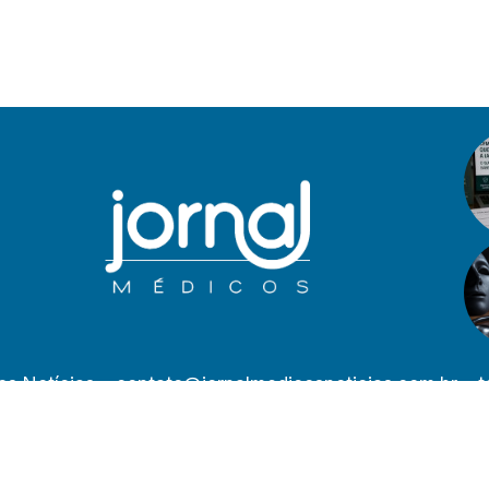
os Notícias –
contato@jornalmedicosnoticias.com.br
– t