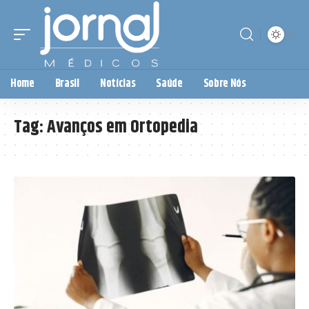
Home
Brasil
Notícias
Saúde
Sobre Nós
Tag:
Avanços em Ortopedia