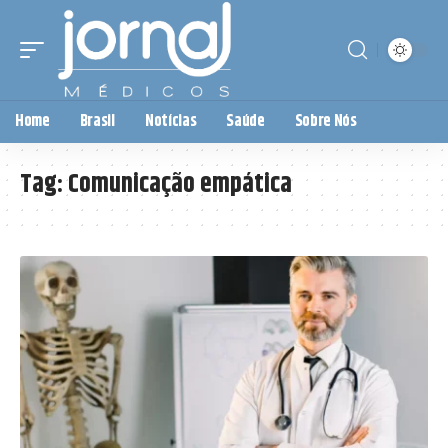
Home
Brasil
Notícias
Saúde
Sobre Nós
Tag:
Comunicação empática