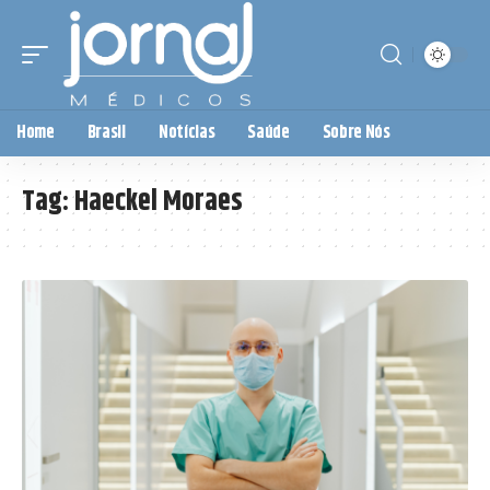
Home
Brasil
Notícias
Saúde
Sobre Nós
Tag:
Haeckel Moraes