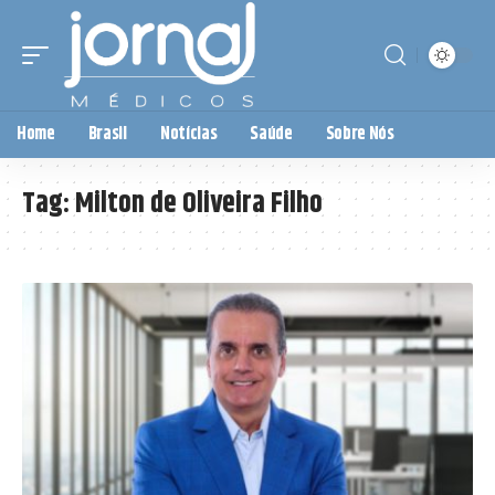
Home
Brasil
Notícias
Saúde
Sobre Nós
Tag:
Milton de Oliveira Filho