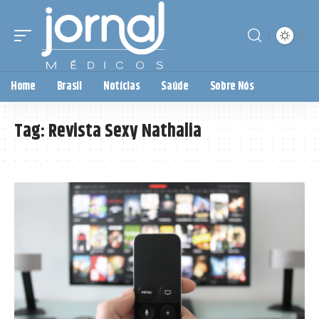
Home
Brasil
Notícias
Saúde
Sobre Nós
Tag:
Revista Sexy Nathalia