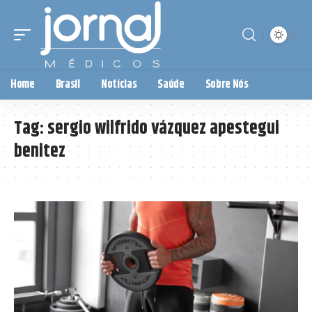
Home
Brasil
Notícias
Saúde
Sobre Nós
Tag:
sergio wilfrido vázquez apestegui
benitez