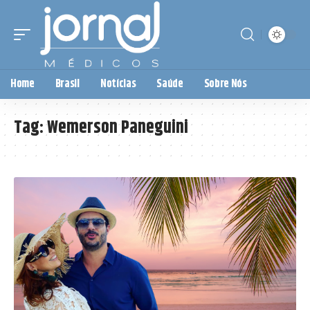
Home
Brasil
Notícias
Saúde
Sobre Nós
Tag:
Wemerson Paneguini