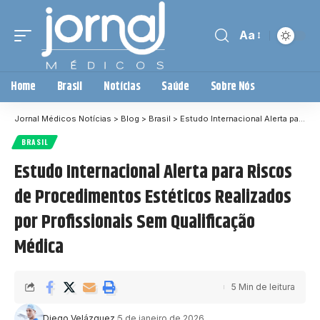
Aa
Home
Brasil
Notícias
Saúde
Sobre Nós
Jornal Médicos Notícias
>
Blog
>
Brasil
>
Estudo Internacional Alerta para Riscos de Procedimentos Estéticos Realizados por Profissionais Sem Qualificação Médica
BRASIL
Estudo Internacional Alerta para Riscos
de Procedimentos Estéticos Realizados
por Profissionais Sem Qualificação
Médica
5 Min de leitura
Diego Velázquez
5 de janeiro de 2026