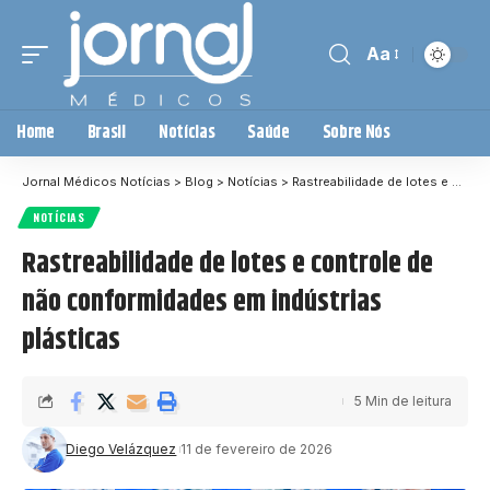
Aa
Home
Brasil
Notícias
Saúde
Sobre Nós
Jornal Médicos Notícias
>
Blog
>
Notícias
>
Rastreabilidade de lotes e controle de não conformidades em indústrias plásticas
NOTÍCIAS
Rastreabilidade de lotes e controle de
não conformidades em indústrias
plásticas
5 Min de leitura
Diego Velázquez
11 de fevereiro de 2026