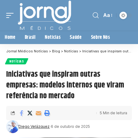
Aa
Home
Brasil
Notícias
Saúde
Sobre Nós
Jornal Médicos Notícias
>
Blog
>
Notícias
>
Iniciativas que inspiram outras empresas: modelos internos que viram referência no mercado
NOTÍCIAS
Iniciativas que inspiram outras
empresas: modelos internos que viram
referência no mercado
5 Min de leitura
Diego Velázquez
6 de outubro de 2025