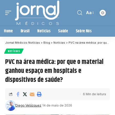
Aa
Home
Brasil
Notícias
Saúde
Sobre Nós
Jornal Médicos Notícias
>
Blog
>
Notícias
>
PVC na área médica: por que o material ganhou espaço em hospitais e dispositivos de saúde?
NOTÍCIAS
PVC na área médica: por que o material
ganhou espaço em hospitais e
dispositivos de saúde?
6 Min de leitura
Diego Velázquez
14 de maio de 2026