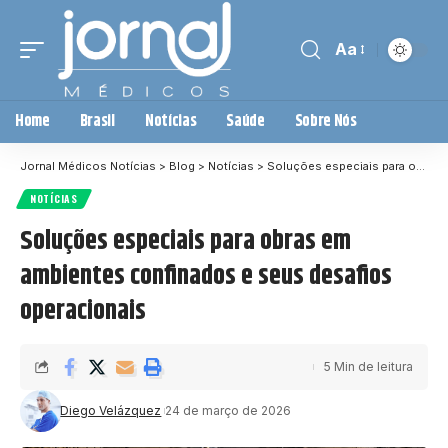
Aa
Home
Brasil
Notícias
Saúde
Sobre Nós
Jornal Médicos Notícias
>
Blog
>
Notícias
>
Soluções especiais para obras em ambientes confinados e seus desafios operacionais
NOTÍCIAS
Soluções especiais para obras em
ambientes confinados e seus desafios
operacionais
5 Min de leitura
Diego Velázquez
24 de março de 2026