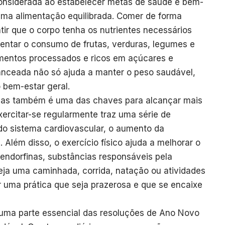
considerada ao estabelecer metas de saúde e bem-
ma alimentação equilibrada. Comer de forma
ir que o corpo tenha os nutrientes necessários
mentar o consumo de frutas, verduras, legumes e
limentos processados e ricos em açúcares e
anceada não só ajuda a manter o peso saudável,
 bem-estar geral.
ísicas também é uma das chaves para alcançar mais
ercitar-se regularmente traz uma série de
 do sistema cardiovascular, o aumento da
 Além disso, o exercício físico ajuda a melhorar o
endorfinas, substâncias responsáveis pela
eja uma caminhada, corrida, natação ou atividades
r uma prática que seja prazerosa e que se encaixe
uma parte essencial das resoluções de Ano Novo