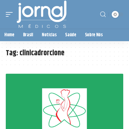
Home
Brasil
Notícias
Saúde
Sobre Nós
Tag:
clinicadrorcione