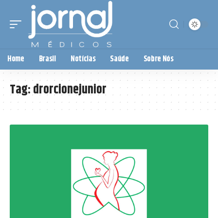
Home
Brasil
Notícias
Saúde
Sobre Nós
Tag:
drorcionejunior