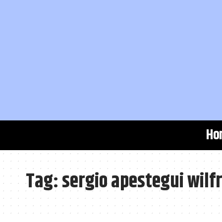
Ho
Tag:
sergio apestegui wilf