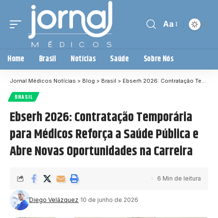
Aa
Home
Brasil
Notícias
Saúde
Sobre Nós
Jornal Médicos Notícias
>
Blog
>
Brasil
>
Ebserh 2026: Contratação Temporária para Médicos Reforça a Saúde Pública e Abre Novas Oportunidades na Carreira
BRASIL
Ebserh 2026: Contratação Temporária
para Médicos Reforça a Saúde Pública e
Abre Novas Oportunidades na Carreira
6 Min de leitura
Diego Velázquez
10 de junho de 2026