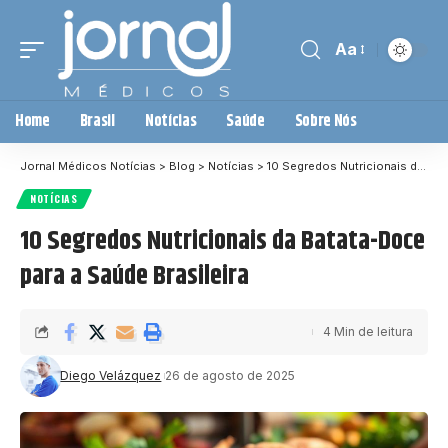
Aa
Home
Brasil
Notícias
Saúde
Sobre Nós
Jornal Médicos Notícias
>
Blog
>
Notícias
>
10 Segredos Nutricionais da Batata-Doce para a Saúde Brasileira
NOTÍCIAS
10 Segredos Nutricionais da Batata-Doce
para a Saúde Brasileira
4 Min de leitura
Diego Velázquez
26 de agosto de 2025