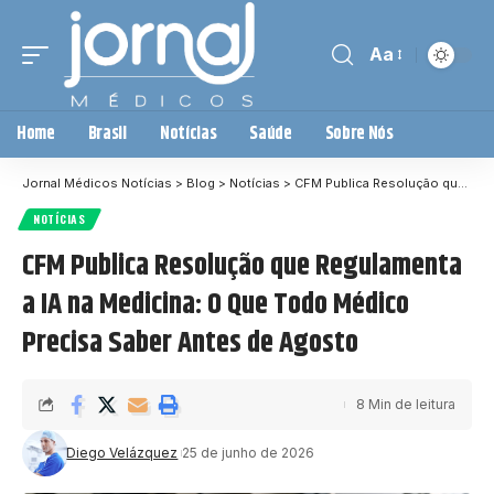
Aa
Home
Brasil
Notícias
Saúde
Sobre Nós
Jornal Médicos Notícias
>
Blog
>
Notícias
>
CFM Publica Resolução que Regulamenta a IA na Medicina: O Que Todo Médico Precisa Saber Antes de Agosto
NOTÍCIAS
CFM Publica Resolução que Regulamenta
a IA na Medicina: O Que Todo Médico
Precisa Saber Antes de Agosto
8 Min de leitura
Diego Velázquez
25 de junho de 2026