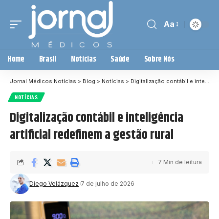
Aa
Home
Brasil
Notícias
Saúde
Sobre Nós
Jornal Médicos Notícias
>
Blog
>
Notícias
>
Digitalização contábil e inteligência artificial redefinem a gestão rural
NOTÍCIAS
Digitalização contábil e inteligência
artificial redefinem a gestão rural
7 Min de leitura
Diego Velázquez
7 de julho de 2026