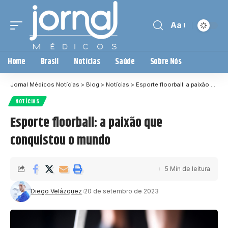
Aa
Home
Brasil
Notícias
Saúde
Sobre Nós
Jornal Médicos Notícias
>
Blog
>
Notícias
>
Esporte floorball: a paixão que conquistou o mundo
NOTÍCIAS
Esporte floorball: a paixão que
conquistou o mundo
5 Min de leitura
Diego Velázquez
20 de setembro de 2023