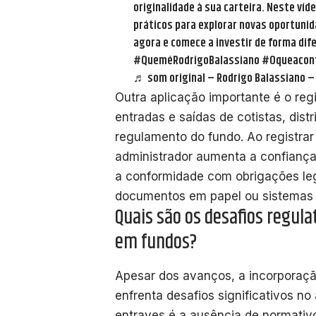
originalidade à sua carteira. Neste víd
práticos para explorar novas oportuni
agora e comece a investir de forma dif
#QueméRodrigoBalassiano
#Oqueacont
♬ som original – Rodrigo Balassiano –
Outra aplicação importante é o reg
entradas e saídas de cotistas, dist
regulamento do fundo. Ao registr
administrador aumenta a confianç
a conformidade com obrigações le
documentos em papel ou sistemas 
Quais são os desafios regula
em fundos?
Apesar dos avanços, a incorporaçã
enfrenta desafios significativos no 
entraves é a ausência de normativo