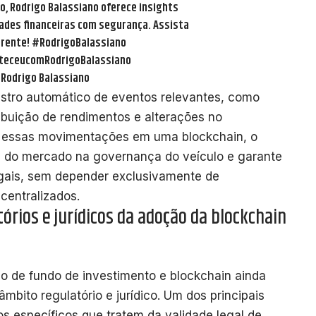
eo, Rodrigo Balassiano oferece insights
dades financeiras com segurança. Assista
erente!
#RodrigoBalassiano
eceucomRodrigoBalassiano
 Rodrigo Balassiano
istro automático de eventos relevantes, como
ribuição de rendimentos e alterações no
ar essas movimentações em uma blockchain, o
a do mercado na governança do veículo e garante
gais, sem depender exclusivamente de
centralizados.
tórios e jurídicos da adoção da blockchain
o de fundo de investimento e blockchain ainda
âmbito regulatório e jurídico. Um dos principais
s específicos que tratem da validade legal de