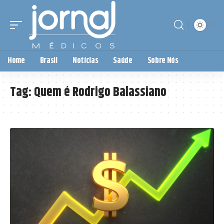
Home
Brasil
Notícias
Saúde
Sobre Nós
Tag:
Quem é Rodrigo Balassiano