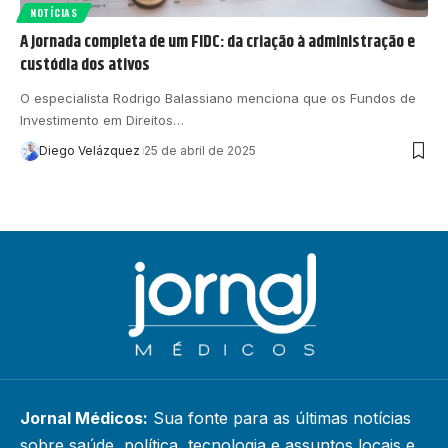
NOTÍCIAS
A jornada completa de um FIDC: da criação à administração e
custódia dos ativos
O especialista Rodrigo Balassiano menciona que os Fundos de
Investimento em Direitos…
Diego Velázquez
25 de abril de 2025
Jornal Médicos:
Sua fonte para as últimas notícias
sobre saúde, política, tecnologia e assuntos locais e