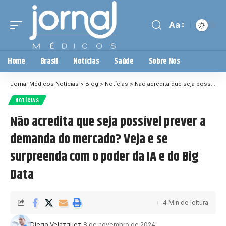
Aa
Home
Brasil
Notícias
Saúde
Sobre Nós
Jornal Médicos Notícias
>
Blog
>
Notícias
>
Não acredita que seja possível prever a demanda do mercado? Veja e se surpreenda com o poder da IA e do Big Data
NOTÍCIAS
Não acredita que seja possível prever a
demanda do mercado? Veja e se
surpreenda com o poder da IA e do Big
Data
4 Min de leitura
Diego Velázquez
8 de novembro de 2024