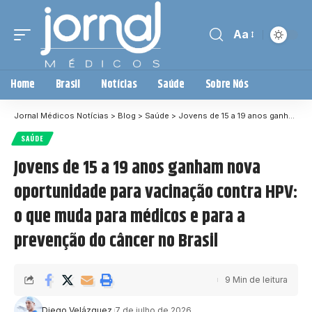
Aa
Home
Brasil
Notícias
Saúde
Sobre Nós
Jornal Médicos Notícias
>
Blog
>
Saúde
>
Jovens de 15 a 19 anos ganham nova oportunidade para vacinação contra HPV: o que muda para médicos e para a prevenção do câncer no Brasil
SAÚDE
Jovens de 15 a 19 anos ganham nova
oportunidade para vacinação contra HPV:
o que muda para médicos e para a
prevenção do câncer no Brasil
9 Min de leitura
Diego Velázquez
7 de julho de 2026