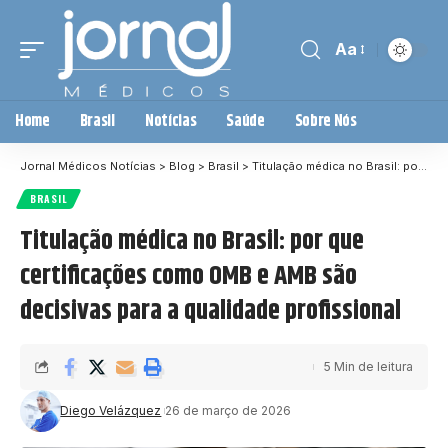
Aa
Home
Brasil
Notícias
Saúde
Sobre Nós
Jornal Médicos Notícias
>
Blog
>
Brasil
>
Titulação médica no Brasil: por que certificações como OMB e AMB são decisivas para a qualidade profissional
BRASIL
Titulação médica no Brasil: por que
certificações como OMB e AMB são
decisivas para a qualidade profissional
5 Min de leitura
Diego Velázquez
26 de março de 2026