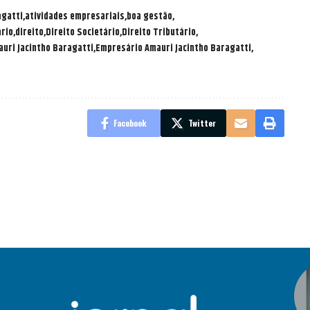
agatti
atividades empresariais
boa gestão
ário
direito
Direito Societário
Direito Tributário
uri Jacintho Baragatti
Empresário Amauri Jacintho Baragatti
Facebook
Twitter