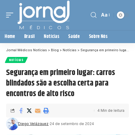
Aa
Home
Brasil
Notícias
Saúde
Sobre Nós
Jornal Médicos Notícias
>
Blog
>
Notícias
>
Segurança em primeiro lugar: carros blindados são a escolha certa para encontros de alto risco
NOTÍCIAS
Segurança em primeiro lugar: carros
blindados são a escolha certa para
encontros de alto risco
4 Min de leitura
Diego Velázquez
24 de setembro de 2024