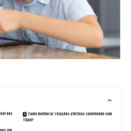
onal nos
Como melhorar relações afetivas convivendo com
TDAH?
muns em