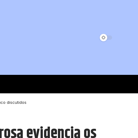
co discutidos
rosa evidencia os