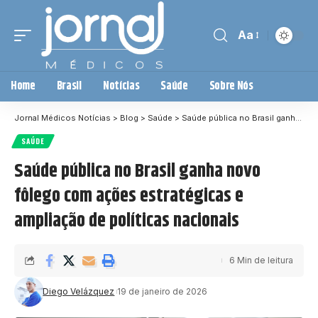
Aa
Home
Brasil
Notícias
Saúde
Sobre Nós
Jornal Médicos Notícias
>
Blog
>
Saúde
>
Saúde pública no Brasil ganha novo fôlego com ações estratégicas e ampliação de políticas nacionais
SAÚDE
Saúde pública no Brasil ganha novo
fôlego com ações estratégicas e
ampliação de políticas nacionais
6 Min de leitura
Diego Velázquez
19 de janeiro de 2026