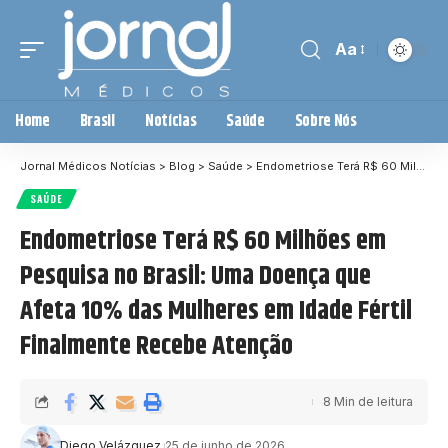
Aa
Home
Brasil
Notícias
Saúde
Sobre Nós
Jornal Médicos Notícias
>
Blog
>
Saúde
>
Endometriose Terá R$ 60 Milhões em Pesquisa no Brasil: Uma Doença que Afeta 10% das Mulheres em Idade Fértil Finalmente Recebe Atenção
SAÚDE
Endometriose Terá R$ 60 Milhões em
Pesquisa no Brasil: Uma Doença que
Afeta 10% das Mulheres em Idade Fértil
Finalmente Recebe Atenção
8 Min de leitura
Diego Velázquez
25 de junho de 2026