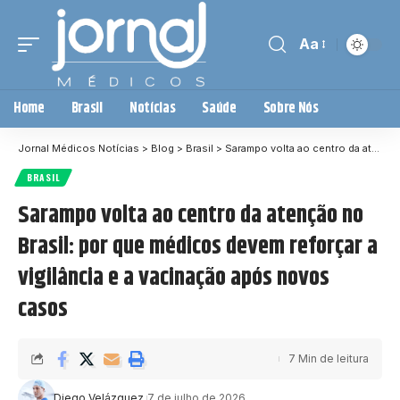
Aa
Home
Brasil
Notícias
Saúde
Sobre Nós
Jornal Médicos Notícias
>
Blog
>
Brasil
>
Sarampo volta ao centro da atenção no Brasil: por que médicos devem reforçar a vigilância e a vacinação após novos casos
BRASIL
Sarampo volta ao centro da atenção no
Brasil: por que médicos devem reforçar a
vigilância e a vacinação após novos
casos
7 Min de leitura
Diego Velázquez
7 de julho de 2026